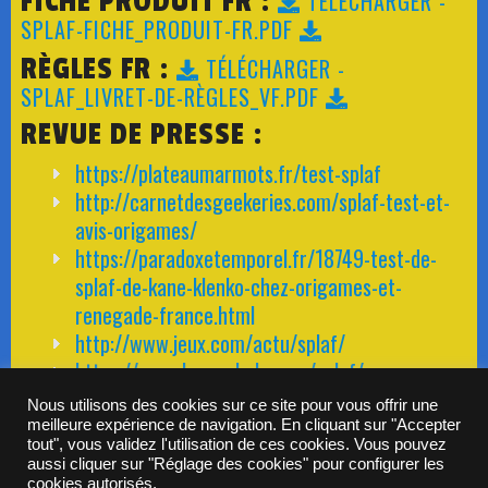
FICHE PRODUIT FR :
TÉLÉCHARGER -
SPLAF-FICHE_PRODUIT-FR.PDF
RÈGLES FR :
TÉLÉCHARGER -
SPLAF_LIVRET-DE-RÈGLES_VF.PDF
REVUE DE PRESSE :
https://plateaumarmots.fr/test-splaf
http://carnetdesgeekeries.com/splaf-test-et-
avis-origames/
https://paradoxetemporel.fr/18749-test-de-
splaf-de-kane-klenko-chez-origames-et-
renegade-france.html
http://www.jeux.com/actu/splaf/
https://www.lencephalo.com/splaf/
Nous utilisons des cookies sur ce site pour vous offrir une
meilleure expérience de navigation. En cliquant sur "Accepter
tout", vous validez l'utilisation de ces cookies. Vous pouvez
NEWSLETTER ORIGAMES
aussi cliquer sur "Réglage des cookies" pour configurer les
cookies autorisés.