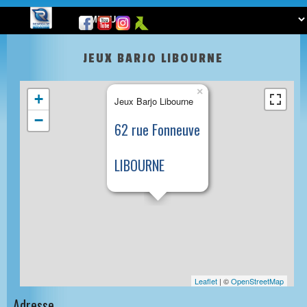
JEUX BARJO LIBOURNE
×
+
Jeux Barjo Libourne
−
62 rue Fonneuve
LIBOURNE
Leaflet
| ©
OpenStreetMap
Adresse