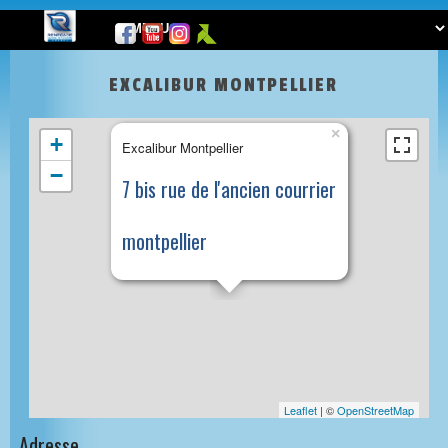
EXCALIBUR MONTPELLIER
×
+
Excalibur Montpellier
−
7 bis rue de l'ancien courrier
montpellier
Leaflet
| ©
OpenStreetMap
Adresse