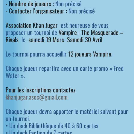
- Nombre de joueurs :
Non précisé
- Contacter l'organisateur :
Non précisé
Association Khan Jugar
est heureuse de vous
proposer un tournoi de
Vampire : The Masquerade –
Rivals
le
samedi 19 Mars
Samedi 30 Avril
Le tournoi pourra accueillir
12 joueurs Vampire
.
Chaque joueur repartira avec un carte promo « Fred
Water ».
Pour les inscriptions contactez
khanjugar.asoc@gmail.com
Chaque joueur devra apporter le matériel suivant pour
un tournoi.
• Un deck Bibliothèque de 40 à 60 cartes
• Un deck Faction de 7 cartes