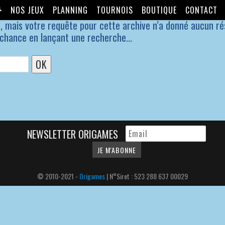
NOS JEUX
PLANNING
TOURNOIS
BOUTIQUE
CONTACT
, mais votre requête pour cette archive n’a donné aucun ré
 chance en lançant une recherche...
NEWSLETTER ORIGAMES
© 2010-2021 -
Origames
| N°Siret : 523 288 637 00029