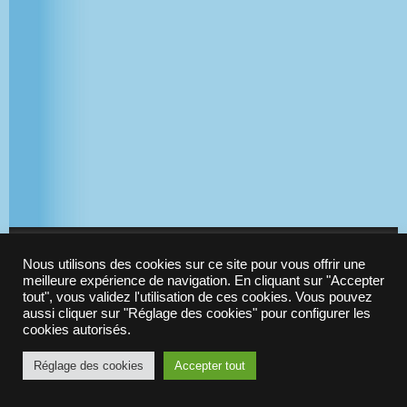
p
d
c
e
l
u
r
NEWSLETTER ORIGAMES
Nous utilisons des cookies sur ce site pour vous offrir une
meilleure expérience de navigation. En cliquant sur "Accepter
tout", vous validez l'utilisation de ces cookies. Vous pouvez
aussi cliquer sur "Réglage des cookies" pour configurer les
© 2010-2021 -
Origames
| N°Siret : 523 288 637 00029
cookies autorisés.
Réglage des cookies
Accepter tout